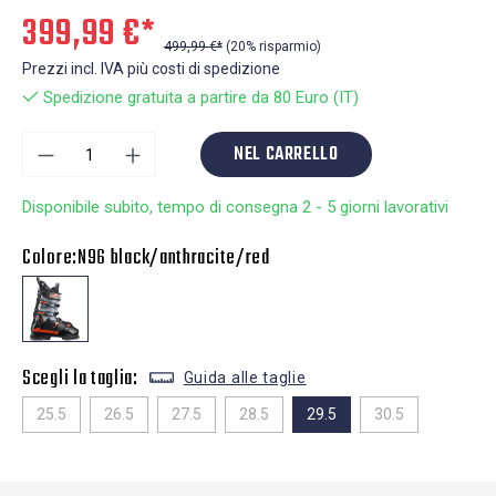
399,99 €*
499,99 €*
(20% risparmio)
Prezzi incl. IVA più costi di spedizione
Spedizione gratuita a partire da 80 Euro (IT)
NEL CARRELLO
Disponibile subito, tempo di consegna 2 - 5 giorni lavorativi
Colore:
N96 black/anthracite/red
Scegli la taglia:
Guida alle taglie
25.5
26.5
27.5
28.5
29.5
30.5