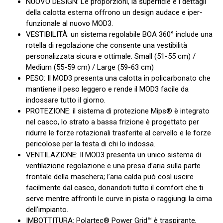
NUOVO DESIGN: Le proporzioni, la superficie e i dettagli
della calotta esterna offrono un design audace e iper-
funzionale al nuovo MOD3.
VESTIBILITÀ: un sistema regolabile BOA 360° include una
rotella di regolazione che consente una vestibilità
personalizzata sicura e ottimale. Small (51-55 cm) /
Medium (55-59 cm) / Large (59-63 cm)
PESO: Il MOD3 presenta una calotta in policarbonato che
mantiene il peso leggero e rende il MOD3 facile da
indossare tutto il giorno.
PROTEZIONE: il sistema di protezione Mips® è integrato
nel casco, lo strato a bassa frizione è progettato per
ridurre le forze rotazionali trasferite al cervello e le forze
pericolose per la testa di chi lo indossa.
VENTILAZIONE: Il MOD3 presenta un unico sistema di
ventilazione regolazione e una presa d’aria sulla parte
frontale della maschera; l’aria calda può così uscire
facilmente dal casco, donandoti tutto il comfort che ti
serve mentre affronti le curve in pista o raggiungi la cima
dell’impianto.
IMBOTTITURA: Polartec® Power Grid™ è traspirante,