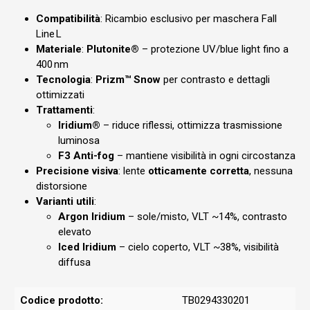
Compatibilità
: Ricambio esclusivo per maschera Fall
Line L
Materiale
:
Plutonite®
– protezione UV/blue light fino a
400 nm
Tecnologia
:
Prizm™ Snow
per contrasto e dettagli
ottimizzati
Trattamenti
:
Iridium®
– riduce riflessi, ottimizza trasmissione
luminosa
F3 Anti-fog
– mantiene visibilità in ogni circostanza
Precisione visiva
: lente
otticamente corretta
, nessuna
distorsione
Varianti utili
:
Argon Iridium
– sole/misto, VLT ~14%, contrasto
elevato
Iced Iridium
– cielo coperto, VLT ~38%, visibilità
diffusa
Codice prodotto:
TB0294330201