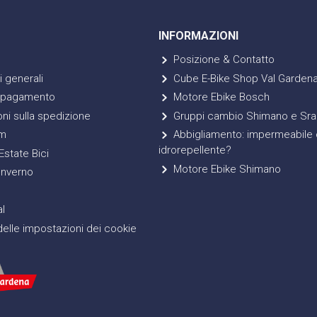
INFORMAZIONI
Posizione & Contatto
 generali
Cube E-Bike Shop Val Garden
 pagamento
Motore Ebike Bosch
ni sulla spedizione
Gruppi cambio Shimano e Sr
m
Abbigliamento: impermeabile 
idrorepellente?
state Bici
Motore Ebike Shimano
Inverno
l
elle impostazioni dei cookie