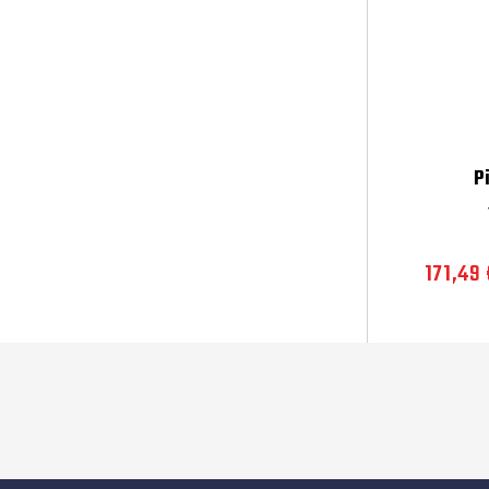
P
171,49