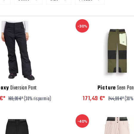
-30%
Roxy
Diversion Pant
Picture
Seen Pan
 €*
171,49 €*
169,99 €*
(30% risparmio)
244,99 €*
(30% 
-40%