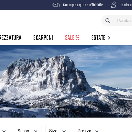
Consegna rapida e affidabile
Leader n
REZZATURA
SCARPONI
SALE %
ESTATE
Sesso
Size
Prezzo