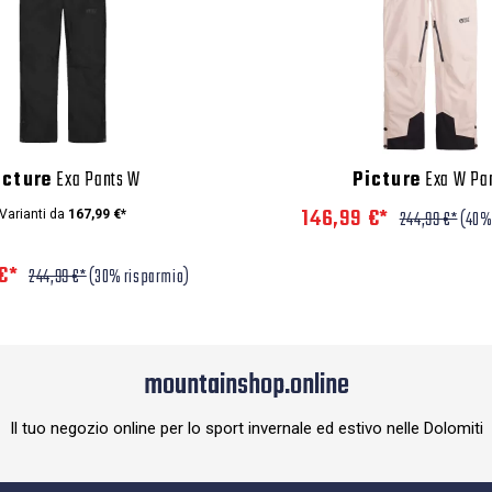
icture
Exa Pants W
Picture
Exa W Pa
146,99 €*
Varianti da
167,99 €*
244,99 €*
(40%
 €*
244,99 €*
(30% risparmio)
mountainshop.online
Il tuo negozio online per lo sport invernale ed estivo nelle Dolomiti