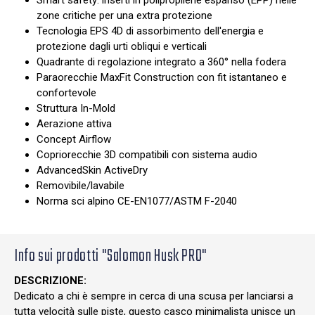
Smart safety: inserti in polipropilene espanso (EPP) nelle
zone critiche per una extra protezione
Tecnologia EPS 4D di assorbimento dell'energia e
protezione dagli urti obliqui e verticali
Quadrante di regolazione integrato a 360° nella fodera
Paraorecchie MaxFit Construction con fit istantaneo e
confortevole
Struttura In-Mold
Aerazione attiva
Concept Airflow
Copriorecchie 3D compatibili con sistema audio
AdvancedSkin ActiveDry
Removibile/lavabile
Norma sci alpino CE-EN1077/ASTM F-2040
Info sui prodotti "Salomon Husk PRO"
DESCRIZIONE:
Dedicato a chi è sempre in cerca di una scusa per lanciarsi a
tutta velocità sulle piste, questo casco minimalista unisce un