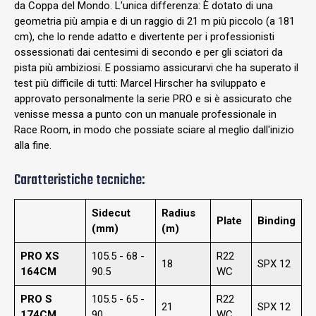
da Coppa del Mondo. L'unica differenza: È dotato di una
geometria più ampia e di un raggio di 21 m più piccolo (a 181
cm), che lo rende adatto e divertente per i professionisti
ossessionati dai centesimi di secondo e per gli sciatori da
pista più ambiziosi. E possiamo assicurarvi che ha superato il
test più difficile di tutti: Marcel Hirscher ha sviluppato e
approvato personalmente la serie PRO e si è assicurato che
venisse messa a punto con un manuale professionale in
Race Room, in modo che possiate sciare al meglio dall'inizio
alla fine.
Caratteristiche tecniche:
Sidecut
Radius
Plate
Binding
(mm)
(m)
PRO XS
105.5 - 68 -
R22
18
SPX 12
164CM
90.5
WC
PRO S
105.5 - 65 -
R22
21
SPX 12
174CM
90
WC