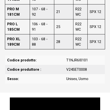
PRO M
107 - 68 -
R22
21
SPX 12
181CM
92
WC
PRO L
106 - 68 -
R22
25
SPX 12
185CM
91
WC
PRO XL
103 - 68 -
R22
28
SPX 12
189CM
88
WC
Codice prodotto:
T1NJR6I0101
Codice produttore :
V24SET0008
Sesso:
Unisex
, Uomo